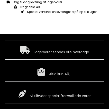
Dag til dag levering af lagervarer
High)
Fragt altid 49,-
for
Medal
Special vare har en leveringstid på op til 8 uger
Ribbons
–
Polished
Steel
antal
Hurtig levering
Lagervarer sendes alle hverdage
Billig fragt
Altid kun 49,-
Special Vare
Vi tilbyder special fremstillede varer