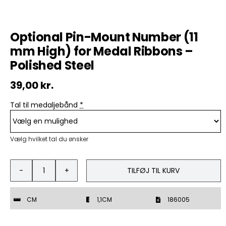
Optional Pin-Mount Number (11
mm High) for Medal Ribbons –
Polished Steel
39,00
kr.
Tal til medaljebånd
*
Vælg hvilket tal du ønsker
TILFØJ TIL KURV
Optional
Pin-
Mount
CM
1,1CM
186005
Number
(11
mm