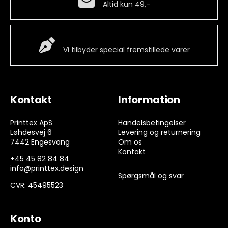
Altid kun 49,-
Special Vare
Vi tilbyder special fremstillede varer
Kontakt
Information
Printtex ApS
Handelsbetingelser
Løhdesvej 6
Levering og returnering
7442 Engesvang
Om os
Kontakt
+45 45 82 84 84
info@printtex.design
Spørgsmål og svar
CVR: 45495523
Konto