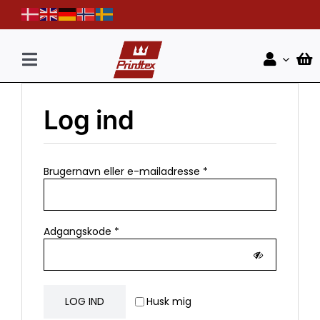
Skip
to
content
Toggle
Navigation
Forside
Log ind
Shop
Nyheder
Påkrævet
Brugernavn eller e-mailadresse
*
Kontakt
Påkrævet
Adgangskode
*
LOG IND
Husk mig