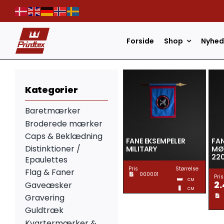
Skip
to
content
Forside
Shop
Nyhed
Kategorier
Baretmærker
Broderede mærker
Caps & Beklædning
FANE EKSEMPELER
FA
Distinktioner /
MILITARY
MØ
22
Epaulettes
Pris
Størrelse
Flag & Faner
000001
Pris
CM
2
Gaveæsker
CM
Gravering
Guldtræk
Kvartermærker &