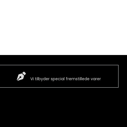
Special Vare
Vi tilbyder special fremstillede varer