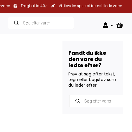
rvarer
Fragt altid 49,-
Vi tilbyder special fremstillede varer
Products
search
Fandt du ikke
den vare du
ledte efter?
Prøv at søg efter tekst,
tegn eller bogstav som
du leder efter
Products
search