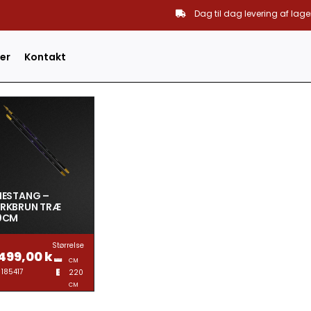
Dag til dag levering af lage
er
Kontakt
NESTANG –
RKBRUN TRÆ
0CM
Størrelse
.499,00
kr.
CM
185417
220
CM