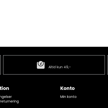
Billig fragt
Altid kun 49,-
tion
Konto
ngelser
Min konto
 returnering