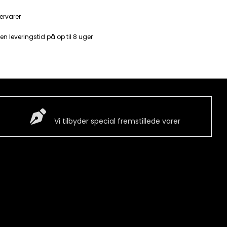
ervarer
en leveringstid på op til 8 uger
Special Vare
Vi tilbyder special fremstillede varer