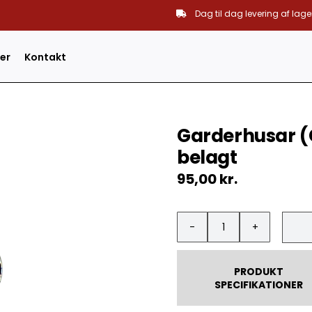
Dag til dag levering af lage
er
Kontakt
Garderhusar (
belagt
95,00
kr.
Garderhusar
(GHR)
Baretmærke
PRODUKT
-
SPECIFIKATIONER
999
Sølv
belagt