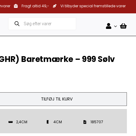
rvarer
Fragt altid 49,-
Vi tilbyder special fremstillede varer
Products
search
GHR) Baretmærke – 999 Sølv
TILFØJ TIL KURV
2,4CM
4CM
185707