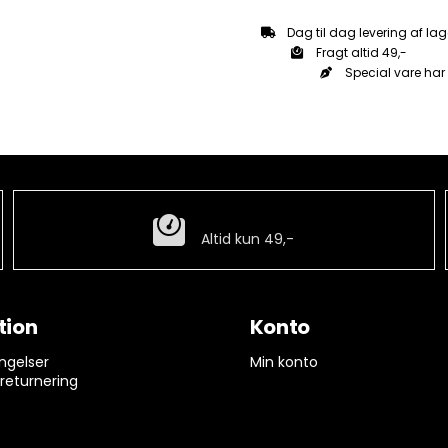
antal
Dag til dag levering af lag
Fragt altid 49,-
Special vare har 
Billig fragt
Altid kun 49,-
tion
Konto
ngelser
Min konto
 returnering