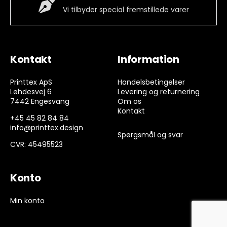
Special Vare
Vi tilbyder special fremstillede varer
Kontakt
Information
Printtex ApS
Handelsbetingelser
Løhdesvej 6
Levering og returnering
7442 Engesvang
Om os
Kontakt
+45 45 82 84 84
info@printtex.design
Spørgsmål og svar
CVR: 45495523
Konto
Min konto