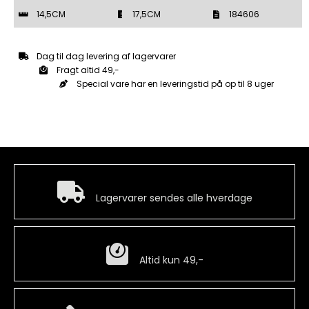
Livgarde
14,5CM
17,5CM
184606
(LG)
Våbenskjold
-
Dag til dag levering af lagervarer
999
Fragt altid 49,-
Sølv
og
Special vare har en leveringstid på op til 8 uger
24k
Guld
belagt
antal
Hurtig levering
Lagervarer sendes alle hverdage
Billig fragt
Altid kun 49,-