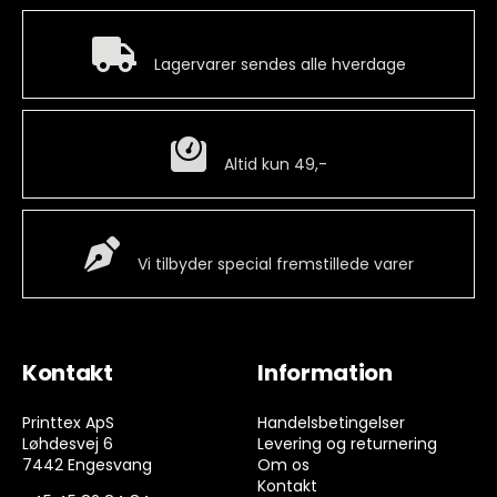
Hurtig levering
Lagervarer sendes alle hverdage
Billig fragt
Altid kun 49,-
Special Vare
Vi tilbyder special fremstillede varer
Kontakt
Information
Printtex ApS
Handelsbetingelser
Løhdesvej 6
Levering og returnering
7442 Engesvang
Om os
Kontakt