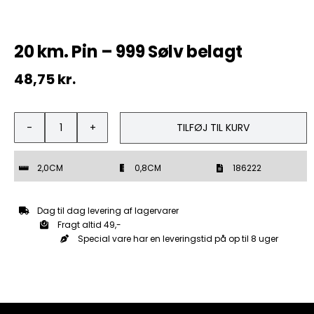
20 km. Pin – 999 Sølv belagt
48,75
kr.
TILFØJ TIL KURV
20
km.
Pin
2,0CM
0,8CM
186222
-
999
Sølv
Dag til dag levering af lagervarer
belagt
Fragt altid 49,-
antal
Special vare har en leveringstid på op til 8 uger