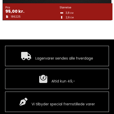
Gravering
Pris
Størrelse
95,00
kr.
3,8
CM
186225
2,6
Guldtræk
CM
Kvartermærker & Spyd
Medaljer
Hurtig levering
Lagervarer sendes alle hverdage
Mønter
Billig fragt
Altid kun 49,-
Pins
Special Vare
Våbenskjold
Vi tilbyder special fremstillede varer