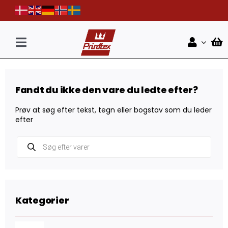
Skip
to
content
Toggle
Navigation
Forside
Fandt du ikke den vare du ledte efter?
Shop
Prøv at søg efter tekst, tegn eller bogstav som du leder
Nyheder
efter
Products
Kontakt
search
Kategorier