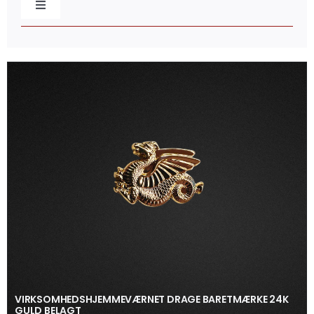
Toggle
Navigation
Baretmærker
Broderede mærker
Caps & Beklædning
Distinktioner / Epaulettes
Flag & Faner
Gaveæsker
VIRKSOMHEDSHJEMMEVÆRNET DRAGE BARETMÆRKE 24K
GULD BELAGT