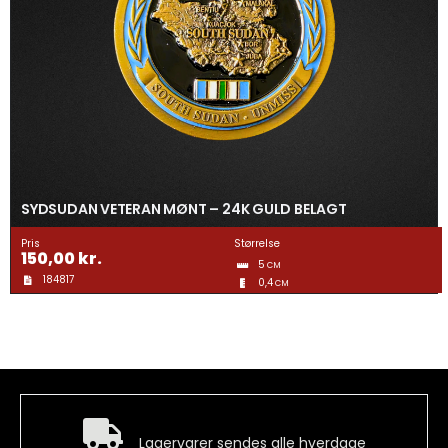
SYDSUDAN VETERAN MØNT – 24K GULD BELAGT
Pris
Størrelse
150,00
kr.
5
CM
184817
0,4
CM
Hurtig levering
Lagervarer sendes alle hverdage