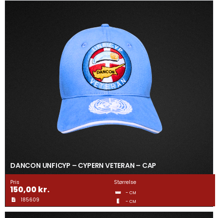
DANCON UNFICYP – CYPERN VETERAN – CAP
Pris
Størrelse
150,00
kr.
-
CM
185609
-
CM