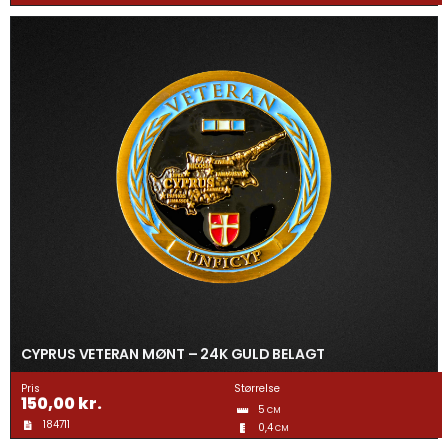
CYPRUS VETERAN MØNT – 24K GULD BELAGT
Pris
Størrelse
150,00
kr.
5
CM
184711
0,4
CM