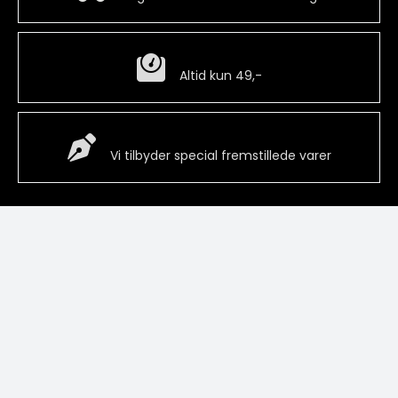
Billig fragt
Altid kun 49,-
Special Vare
Vi tilbyder special fremstillede varer
Kontakt
Information
Printtex ApS
Handelsbetingelser
Løhdesvej 6
Levering og returnering
7442 Engesvang
Om os
Kontakt
+45 45 82 84 84
info@printtex.design
Spørgsmål og svar
CVR: 45495523