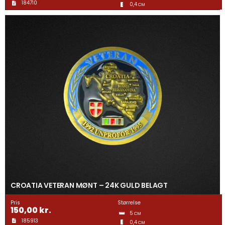
184710
0,4
CM
CROATIA VETERAN MØNT – 24K GULD BELAGT
Pris
Størrelse
150,00
kr.
5
CM
185913
0,4
CM