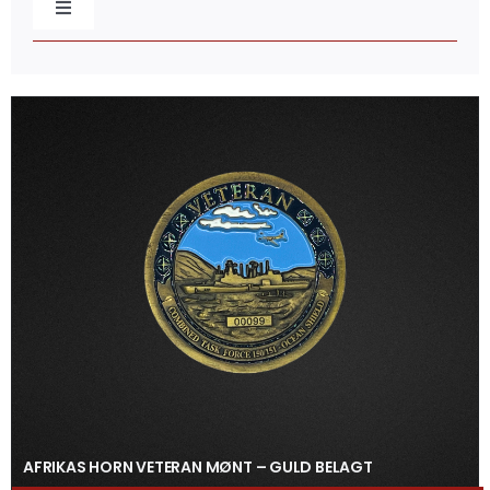
Toggle
Navigation
Baretmærker
Broderede mærker
Caps & Beklædning
Distinktioner / Epaulettes
Flag & Faner
Gaveæsker
AFRIKAS HORN VETERAN MØNT – GULD BELAGT