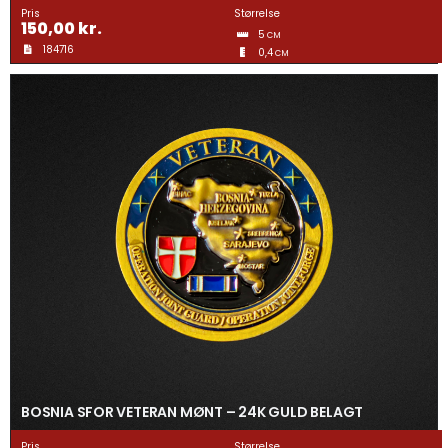
Gravering
Pris
Størrelse
150,00
kr.
5
CM
184716
0,4
CM
Guldtræk
Kvartermærker & Spyd
Medaljer
Mønter
Pins
Våbenskjold
BOSNIA SFOR VETERAN MØNT – 24K GULD BELAGT
Pris
Størrelse