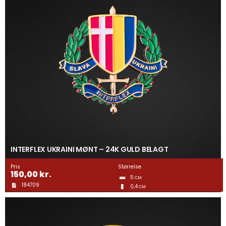
INTERFLEX UKRAINI MØNT – 24K GULD BELAGT
Pris
Størrelse
150,00
kr.
5
CM
184709
0,4
CM