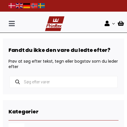
Skip
to
content
Toggle
Navigation
Forside
Fandt du ikke den vare du ledte efter?
Shop
Prøv at søg efter tekst, tegn eller bogstav som du leder
Nyheder
efter
Products
Kontakt
search
Kategorier