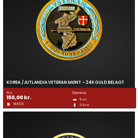
KOREA /JUTLANDIA VETERAN MØNT – 24K GULD BELAGT
Pris
Størrelse
150,00
kr.
5
CM
184723
0,4
CM