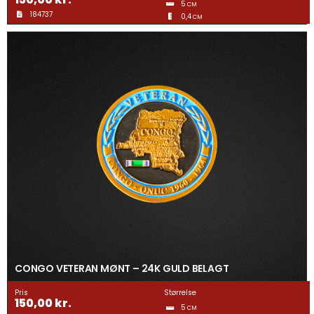
5
CM
184737
0,4
CM
CONGO VETERAN MØNT – 24K GULD BELAGT
Pris
Størrelse
150,00
kr.
5
CM