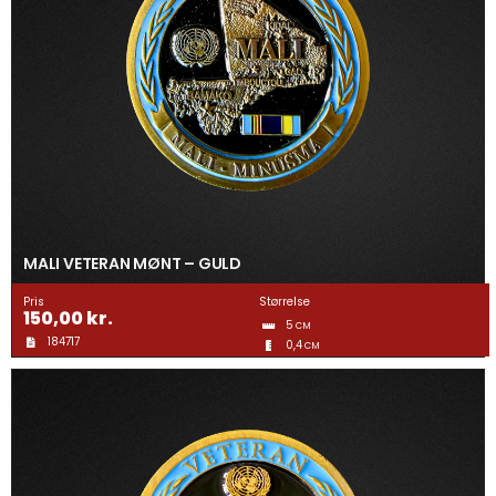
MALI VETERAN MØNT – GULD
Pris
Størrelse
150,00
kr.
5
CM
184717
0,4
CM