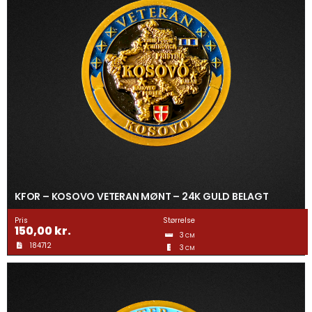
KFOR – KOSOVO VETERAN MØNT – 24K GULD BELAGT
Pris
Størrelse
150,00
kr.
3
CM
184712
3
CM