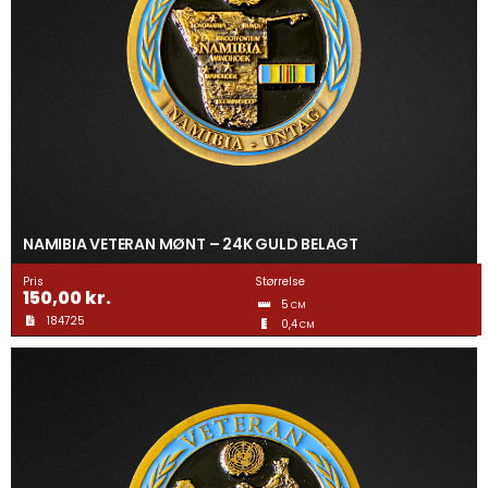
NAMIBIA VETERAN MØNT – 24K GULD BELAGT
Pris
Størrelse
150,00
kr.
5
CM
184725
0,4
CM