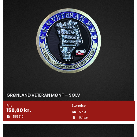
GRØNLAND VETERAN MØNT – SØLV
Pris
Størrelse
150,00
kr.
5
CM
185510
0,4
CM