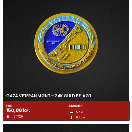
GAZA VETERAN MØNT – 24K GULD BELAGT
Pris
Størrelse
150,00
kr.
5
CM
184726
0,4
CM