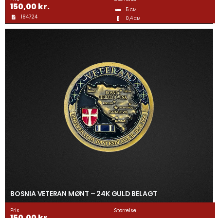
150,00
kr.
5
CM
184724
0,4
CM
BOSNIA VETERAN MØNT – 24K GULD BELAGT
Pris
Størrelse
150,00
kr.