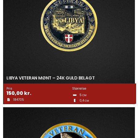
LIBYA VETERAN MØNT – 24K GULD BELAGT
Pris
Størrelse
150,00
kr.
5
CM
184705
0,4
CM