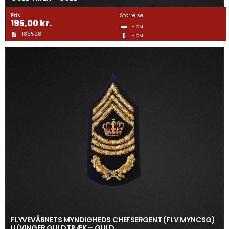
Pris
Størrelse
195,00
kr.
-
CM
185528
-
CM
FLYVEVÅBNETS MYNDIGHEDS CHEFSERGENT (FLV MYNCSG)
U/VINGER GULDTRÆK – GULD