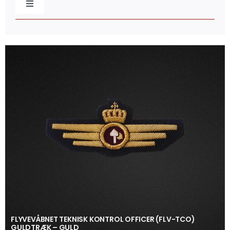
Toggle
Navigation
Baretmærker
Broderede mærker
Caps & Beklædning
Distinktioner / Epaulettes
Flag & Faner
Gaveæsker
FLYVEVÅBNET TEKNISK KONTROL OFFICER (FLV-TCO)
GULDTRÆK – GULD