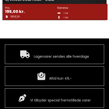
Pris
Størrelse
195,00
kr.
-
CM
185529
-
CM
Hurtig levering
Lagervarer sendes alle hverdage
Billig fragt
Altid kun 49,-
Special Vare
Vi tilbyder special fremstillede varer