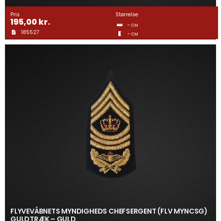
Gravering
Pris
Størrelse
195,00
kr.
-
CM
185527
-
Guldtræk
CM
Kvartermærker & Spyd
Medaljer
Mønter
Pins
Våbenskjold
FLYVEVÅBNETS MYNDIGHEDS CHEFSERGENT (FLV MYNCSG)
GULDTRÆK – GULD