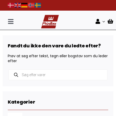
Skip
to
content
Toggle
Navigation
Forside
Fandt du ikke den vare du ledte efter?
Shop
Prøv at søg efter tekst, tegn eller bogstav som du leder
Nyheder
efter
Products
Kontakt
search
Kategorier