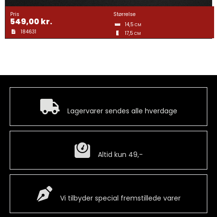
Gravering
Pris
Størrelse
549,00
kr.
14,5
CM
184631
17,5
Guldtræk
CM
Kvartermærker & Spyd
Medaljer
Hurtig levering
Lagervarer sendes alle hverdage
Mønter
Billig fragt
Altid kun 49,-
Pins
Special Vare
Våbenskjold
Vi tilbyder special fremstillede varer