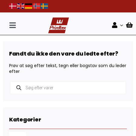
Skip
to
content
Toggle
Navigation
Forside
Fandt du ikke den vare du ledte efter?
Shop
Prøv at søg efter tekst, tegn eller bogstav som du leder
Nyheder
efter
Products
Kontakt
search
Kategorier