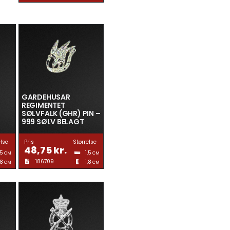
GARDEHUSAR
)
REGIMENTET
SØLVFALK (GHR) PIN –
999 SØLV BELAGT
else
Pris
Størrelse
48,75
kr.
,5
1,5
CM
CM
186709
,8
1,8
CM
CM