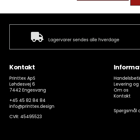
Hurtig levering
Lagervarer sendes alle hverdage
Kontakt
Informa
Printtex ApS
Handelsbeti
Løhdesvej 6
Levering og
7442 Engesvang
Om os
Kontakt
+45 45 82 84 84
info@printtex.design
Spørgsmål o
CVR: 45495523