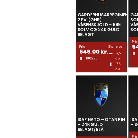
GARDERHUSARREGIMENTET
GA
2 FV. (GHR)
SØ
VÅBENSKJOLD – 999
VÅB
SØLV OG 24K GULD
SØ
BELAGT
Pris
5
Pris
Størrelse
549,00
kr.
14,5
186226
CM
17,5
CM
ISAF NATO – OTAN PIN
ISA
– 24K GULD
– 
BELAGT/BLÅ
Pris