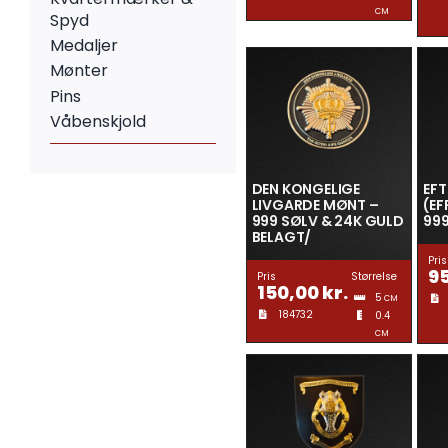
CM
Spyd
Medaljer
Mønter
Pins
Våbenskjold
DEN KONGELIGE
EF
LIVGARDE MØNT –
(EF
999 SØLV & 24K GULD
999
BELAGT/
Pris
9
Pris
Størrelse
150,00
kr.
5
CM
184732
0.4
CM