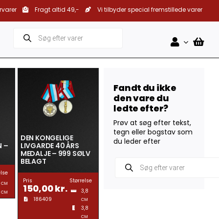
rvarer
Fragt altid 49,-
Vi tilbyder special fremstillede varer
Products
search
Fandt du ikke
den vare du
ledte efter?
Prøv at søg efter tekst,
tegn eller bogstav som
DEN KONGELIGE
du leder efter
N –
LIVGARDE 40 ÅRS
MEDALJE – 999 SØLV
Products
BELAGT
search
else
Pris
Størrelse
CM
150,00
kr.
3,8
CM
186409
CM
3,8
CM