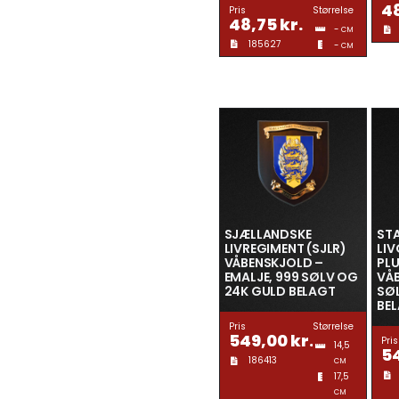
4
Pris
Størrelse
48,75
kr.
-
CM
185627
-
CM
SJÆLLANDSKE
ST
LIVREGIMENT (SJLR)
LI
VÅBENSKJOLD –
PLU
EMALJE, 999 SØLV OG
VÅB
24K GULD BELAGT
SØ
BE
Pris
Størrelse
549,00
kr.
Pris
14,5
5
186413
CM
17,5
CM