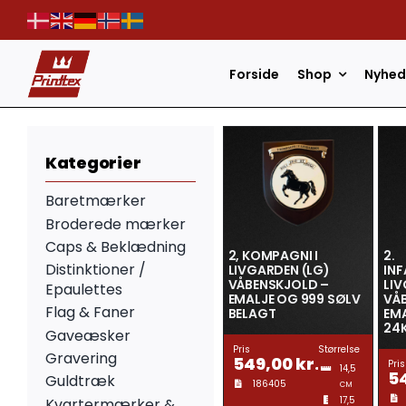
Skip
to
content
Forside
Shop
Nyhed
Kategorier
Baretmærker
Broderede mærker
Caps & Beklædning
2, KOMPAGNI I
2.
Distinktioner /
LIVGARDEN (LG)
INF
VÅBENSKJOLD –
LIV
Epaulettes
EMALJE OG 999 SØLV
VÅ
Flag & Faner
BELAGT
EMA
24
Gaveæsker
Pris
Størrelse
Gravering
549,00
kr.
Pris
14,5
5
Guldtræk
186405
CM
17,5
Kvartermærker &