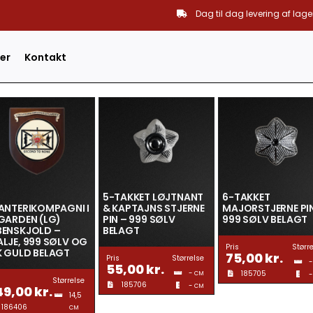
Dag til dag levering af lage
er
Kontakt
5-TAKKET LØJTNANT
6-TAKKET
ANTERIKOMPAGNI I
& KAPTAJNS STJERNE
MAJORSTJERNE PI
GARDEN (LG)
PIN – 999 SØLV
999 SØLV BELAGT
BENSKJOLD –
BELAGT
LJE, 999 SØLV OG
Pris
Størr
K GULD BELAGT
75,00
kr.
Pris
Størrelse
-
55,00
kr.
-
185705
CM
-
Størrelse
185706
-
CM
49,00
kr.
14,5
186406
CM