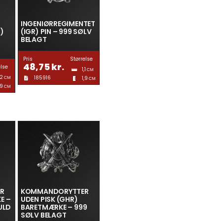
INGENIØRREGIMENTET
)
(IGR) PIN – 999 SØLV
BELAGT
Pris
Størrelse
48,75
kr.
else
1,1
CM
,2
185916
CM
1,9
CM
,9
CM
R
KOMMANDORYTTER
E –
UDEN PISK (GHR)
ULD
BARETMÆRKE – 999
SØLV BELAGT