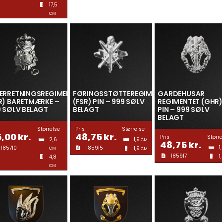
17,5
CM
TERRETNINGSREGIMENTET
FØRINGSSTØTTEREGIMENT
GARDEHUSAR
R) BARETMÆRKE –
(FSR) PIN – 999 SØLV
REGIMENTET (GHR
 SØLV BELAGT
BELAGT
PIN – 999 SØLV
BELAGT
Størrelse
Pris
Størrelse
5,00
kr.
48,75
kr.
Pris
Størr
2,6
1,9
CM
48,75
kr.
1
185710
185915
1,9
CM
CM
185917
1
4,8
CM