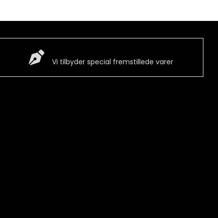
Special Vare
Vi tilbyder special fremstillede varer