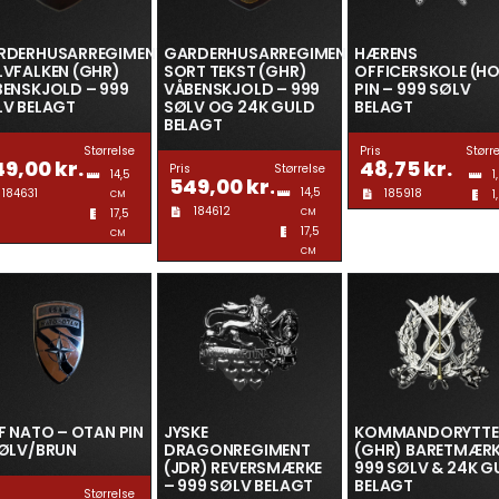
RDERHUSARREGIMENTET
GARDERHUSARREGIMENTET
HÆRENS
LVFALKEN (GHR)
SORT TEKST (GHR)
OFFICERSKOLE (HO
ENSKJOLD – 999
VÅBENSKJOLD – 999
PIN – 999 SØLV
LV BELAGT
SØLV OG 24K GULD
BELAGT
BELAGT
Størrelse
Pris
Størr
49,00
kr.
48,75
kr.
Pris
Størrelse
14,5
1
549,00
kr.
14,5
184631
185918
1
CM
184612
17,5
CM
17,5
CM
CM
F NATO – OTAN PIN
JYSKE
KOMMANDORYTTE
SØLV/BRUN
DRAGONREGIMENT
(GHR) BARETMÆRK
(JDR) REVERSMÆRKE
999 SØLV & 24K G
– 999 SØLV BELAGT
BELAGT
Størrelse