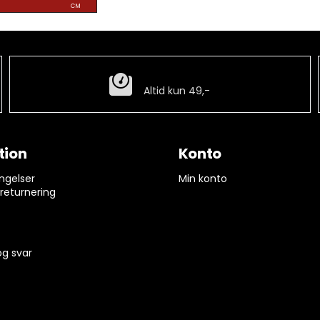
CM
Billig fragt
Altid kun 49,-
tion
Konto
ngelser
Min konto
 returnering
g svar