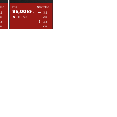
else
Pris
Størrelse
95,00
kr.
,6
3,6
185723
CM
CM
,5
3,5
CM
CM