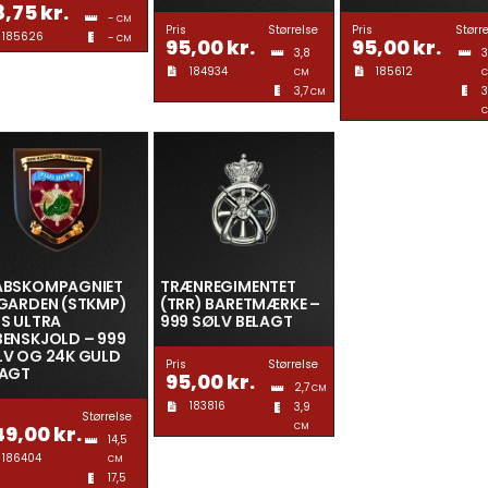
8,75
kr.
-
CM
Pris
Størrelse
Pris
Størr
185626
-
CM
95,00
kr.
95,00
kr.
3,8
3
184934
185612
CM
3,7
3
CM
ABSKOMPAGNIET
TRÆNREGIMENTET
VGARDEN (STKMP)
(TRR) BARETMÆRKE –
S ULTRA
999 SØLV BELAGT
ENSKJOLD – 999
LV OG 24K GULD
Pris
Størrelse
LAGT
95,00
kr.
2,7
CM
183816
3,9
Størrelse
CM
49,00
kr.
14,5
186404
CM
17,5