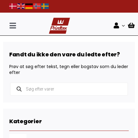
Skip
to
content
Toggle
Navigation
Forside
Fandt du ikke den vare du ledte efter?
Shop
Prøv at søg efter tekst, tegn eller bogstav som du leder
Nyheder
efter
Products
Kontakt
search
Kategorier