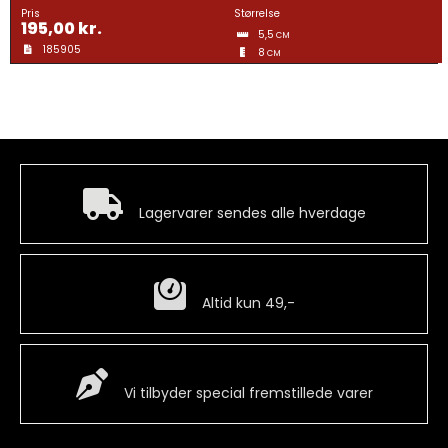
Gravering
Pris
Størrelse
195,00
kr.
5,5
CM
185905
8
CM
Guldtræk
Kvartermærker & Spyd
Hurtig levering
Medaljer
Lagervarer sendes alle hverdage
Mønter
Billig fragt
Altid kun 49,-
Pins
Special Vare
Vi tilbyder special fremstillede varer
Våbenskjold