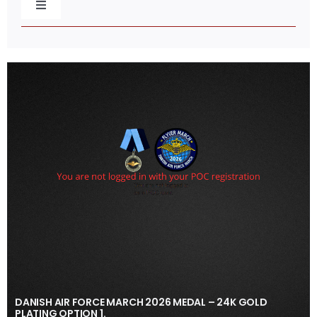
Toggle
Navigation
Baretmærker
Broderede mærker
Caps & Beklædning
Distinktioner / Epaulettes
Flag & Faner
Gaveæsker
DANISH AIR FORCE MARCH 2026 MEDAL – 24K GOLD
PLATING OPTION 1.