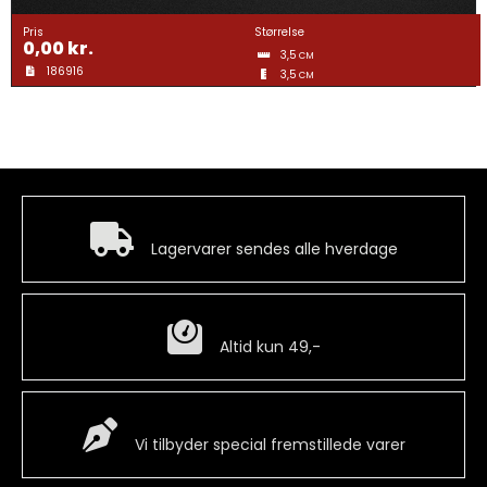
Gravering
Pris
Størrelse
0,00
kr.
3,5
CM
186916
3,5
Guldtræk
CM
Kvartermærker & Spyd
Medaljer
Hurtig levering
Lagervarer sendes alle hverdage
Mønter
Billig fragt
Altid kun 49,-
Pins
Special Vare
Våbenskjold
Vi tilbyder special fremstillede varer