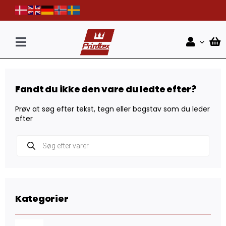
Skip
to
content
Toggle
Navigation
Forside
Fandt du ikke den vare du ledte efter?
Shop
Prøv at søg efter tekst, tegn eller bogstav som du leder
Nyheder
efter
Products
Kontakt
search
Kategorier