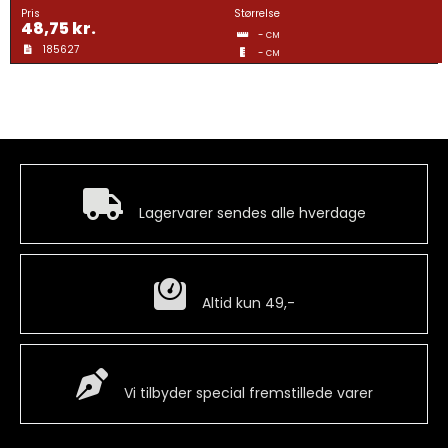
Gravering
Pris
Størrelse
48,75
kr.
-
CM
185627
-
CM
Guldtræk
Kvartermærker & Spyd
Hurtig levering
Medaljer
Lagervarer sendes alle hverdage
Mønter
Billig fragt
Altid kun 49,-
Pins
Special Vare
Vi tilbyder special fremstillede varer
Våbenskjold