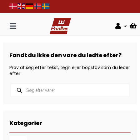
Skip
to
content
Toggle
Navigation
Forside
Fandt du ikke den vare du ledte efter?
Shop
Prøv at søg efter tekst, tegn eller bogstav som du leder
Nyheder
efter
Products
Kontakt
search
Kategorier