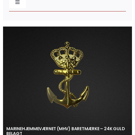
Toggle
Navigation
Baretmærker
Broderede mærker
Caps & Beklædning
Distinktioner / Epaulettes
Flag & Faner
Gaveæsker
MARINEHJEMMEVÆRNET (MHV) BARETMÆRKE – 24K GULD
BELAGT