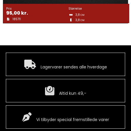
Gravering
Pris
Størrelse
95,00
kr.
3,8
CM
185711
3,8
Guldtræk
CM
Kvartermærker & Spyd
Medaljer
Hurtig levering
Lagervarer sendes alle hverdage
Mønter
Billig fragt
Altid kun 49,-
Pins
Special Vare
Våbenskjold
Vi tilbyder special fremstillede varer