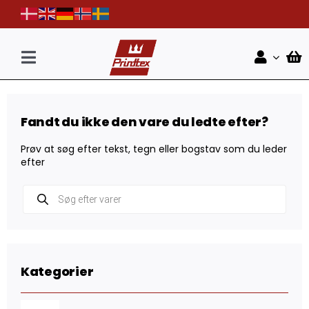
Skip
to
content
Toggle
Navigation
Forside
Fandt du ikke den vare du ledte efter?
Shop
Prøv at søg efter tekst, tegn eller bogstav som du leder
Nyheder
efter
Products
Kontakt
search
Kategorier