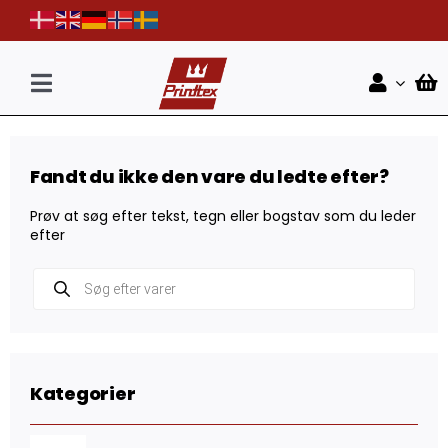
Skip
to
content
Toggle
Navigation
Forside
Fandt du ikke den vare du ledte efter?
Shop
Prøv at søg efter tekst, tegn eller bogstav som du leder
Nyheder
efter
Products
Kontakt
search
Kategorier