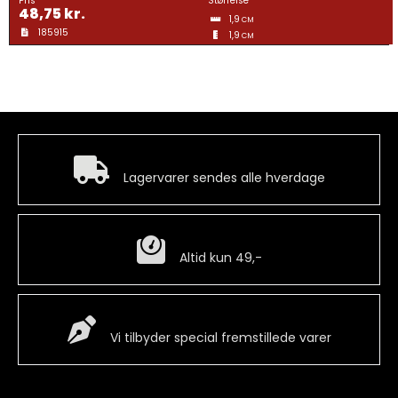
Pris
Størrelse
48,75
kr.
1,9
CM
185915
1,9
CM
Hurtig levering
Lagervarer sendes alle hverdage
Billig fragt
Altid kun 49,-
Special Vare
Vi tilbyder special fremstillede varer