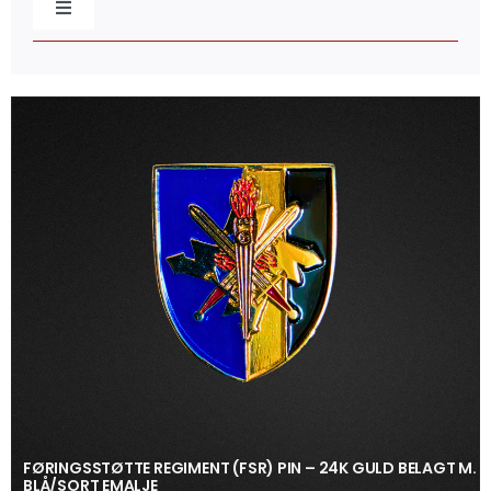
Toggle
Navigation
Baretmærker
Broderede mærker
Caps & Beklædning
Distinktioner / Epaulettes
Flag & Faner
Gaveæsker
FØRINGSSTØTTE REGIMENT (FSR) PIN – 24K GULD BELAGT M.
BLÅ/SORT EMALJE