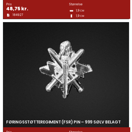
Pris
Størrelse
48,75
kr.
1,9
CM
184927
1,9
CM
FØRINGSSTØTTEREGIMENT (FSR) PIN – 999 SØLV BELAGT