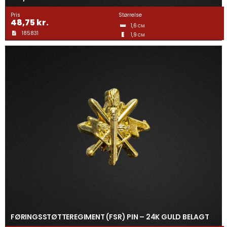
Gravering
Pris
Størrelse
48,75
kr.
1,6
CM
185831
1,9
Guldtræk
CM
Kvartermærker & Spyd
Medaljer
Mønter
Pins
Våbenskjold
FØRINGSSTØTTEREGIMENT (FSR) PIN – 24K GULD BELAGT