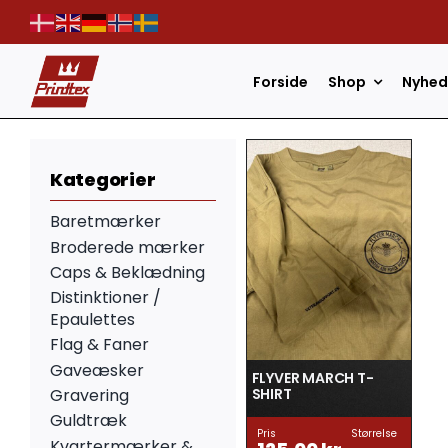
Skip
to
content
Forside
Shop
Nyhed
Kategorier
Baretmærker
Broderede mærker
Caps & Beklædning
Distinktioner /
Epaulettes
Flag & Faner
Gaveæsker
FLYVER MARCH T-
SHIRT
Gravering
Guldtræk
Pris
Størrelse
Kvartermærker &