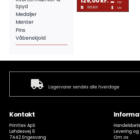
125,00
kr.
CM
Spyd
185901
CM
Medaljer
Mønter
Pins
Våbenskjold
Hurtig levering
Lagervarer sendes alle hverdage
Kontakt
Informa
Printtex ApS
Handelsbeti
Løhdesvej 6
Levering og
7442 Engesvang
Om os