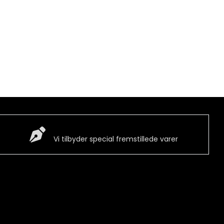
Special Vare
Vi tilbyder special fremstillede varer