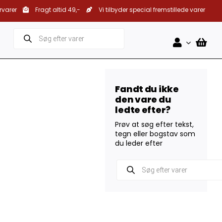
rvarer
Fragt altid 49,-
Vi tilbyder special fremstillede varer
Products
search
Fandt du ikke
den vare du
ledte efter?
Prøv at søg efter tekst,
tegn eller bogstav som
du leder efter
Products
search