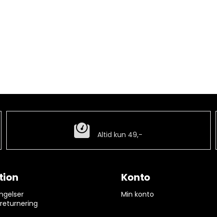
Billig fragt
Altid kun 49,-
tion
Konto
ngelser
Min konto
 returnering