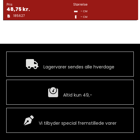
Pris
Størrelse
48,75
kr.
-
CM
185627
-
CM
Hurtig levering
Lagervarer sendes alle hverdage
Billig fragt
Altid kun 49,-
Special Vare
Vi tilbyder special fremstillede varer