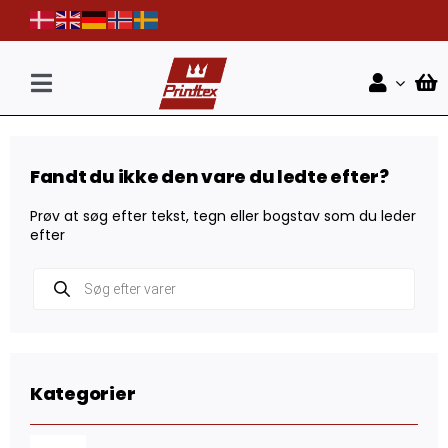
Skip
to
content
Toggle
Navigation
Forside
Fandt du ikke den vare du ledte efter?
Shop
Prøv at søg efter tekst, tegn eller bogstav som du leder
Nyheder
efter
Products
Kontakt
search
Kategorier