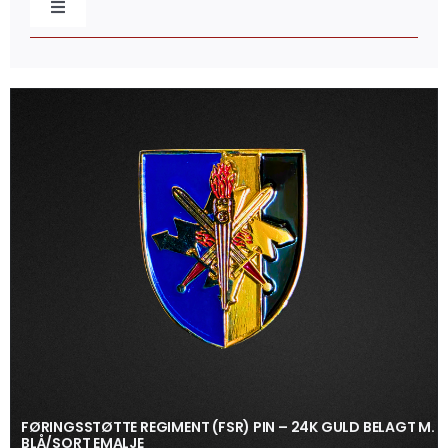
Toggle
Navigation
Baretmærker
Broderede mærker
Caps & Beklædning
Distinktioner / Epaulettes
Flag & Faner
Gaveæsker
FØRINGSSTØTTE REGIMENT (FSR) PIN – 24K GULD BELAGT M.
BLÅ/SORT EMALJE