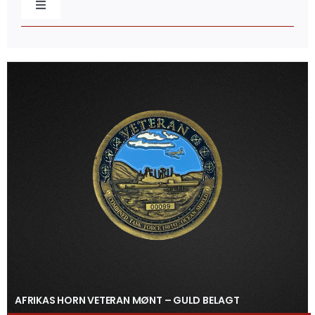
Toggle
Navigation
Baretmærker
Broderede mærker
Caps & Beklædning
Distinktioner / Epaulettes
Flag & Faner
Gaveæsker
AFRIKAS HORN VETERAN MØNT – GULD BELAGT