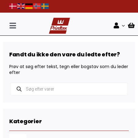
Skip
to
content
Toggle
Navigation
Forside
Fandt du ikke den vare du ledte efter?
Shop
Prøv at søg efter tekst, tegn eller bogstav som du leder
Nyheder
efter
Products
Kontakt
search
Kategorier