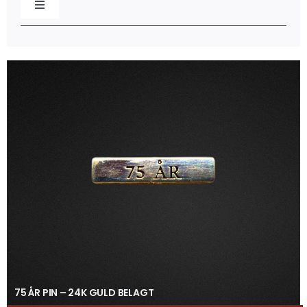
Toggle
Navigation
Baretmærker
Broderede mærker
Caps & Beklædning
Distinktioner / Epaulettes
Flag & Faner
Gaveæsker
75 ÅR PIN – 24K GULD BELAGT