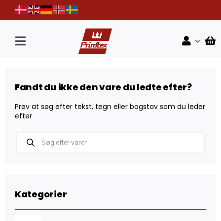
Skip
to
content
Toggle
Navigation
Forside
Fandt du ikke den vare du ledte efter?
Shop
Prøv at søg efter tekst, tegn eller bogstav som du leder
Nyheder
efter
Products
Kontakt
search
Kategorier