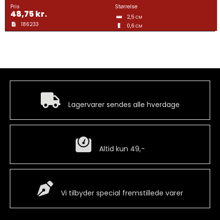
Gravering
Pris
Størrelse
48,75
kr.
2,5
CM
186233
0,6
CM
Guldtræk
Kvartermærker & Spyd
Hurtig levering
Medaljer
Lagervarer sendes alle hverdage
Mønter
Billig fragt
Altid kun 49,-
Pins
Special Vare
Vi tilbyder special fremstillede varer
Våbenskjold