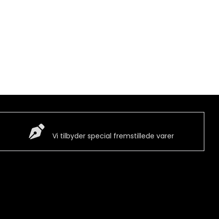
Special Vare
Vi tilbyder special fremstillede varer