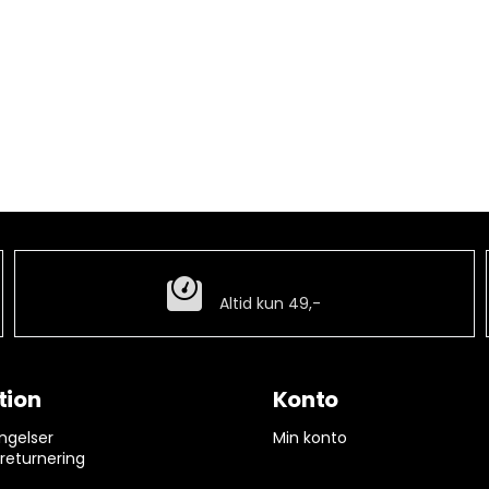
Billig fragt
Altid kun 49,-
tion
Konto
ngelser
Min konto
 returnering