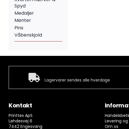
Spyd
Medaljer
Mønter
Pins
Våbenskjold
Hurtig levering
Lagervarer sendes alle hverdage
Kontakt
Informa
Printtex ApS
Handelsbeti
Løhdesvej 6
Levering og
7442 Engesvang
Om os