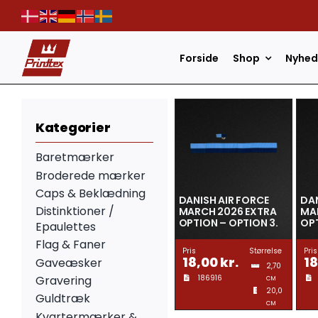
Skip
to
content
Forside
Shop
Nyhed
Kategorier
Baretmærker
Broderede mærker
Caps & Beklædning
DANISH AIR FORCE
DAN
Distinktioner /
MARCH 2026 EXTRA
MA
OPTION – OPTION 3.
OPT
Epaulettes
Flag & Faner
Pris
Størrelse
Pris
18,00
kr.
1
Gaveæsker
2,70
186916
Gravering
CM
20,0
Guldtræk
CM
Kvartermærker &