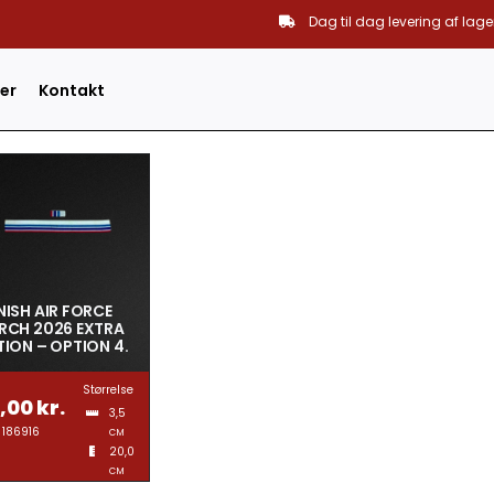
Dag til dag levering af lage
er
Kontakt
ISH AIR FORCE
RCH 2026 EXTRA
ION – OPTION 4.
Størrelse
8,00
kr.
3,5
186916
CM
20,0
CM