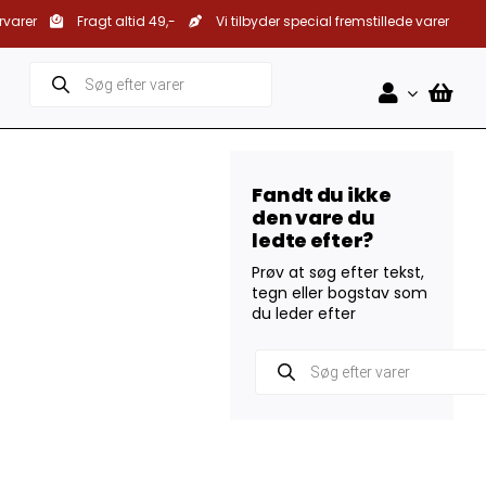
rvarer
Fragt altid 49,-
Vi tilbyder special fremstillede varer
Products
search
Fandt du ikke
den vare du
ledte efter?
Prøv at søg efter tekst,
tegn eller bogstav som
du leder efter
Products
search