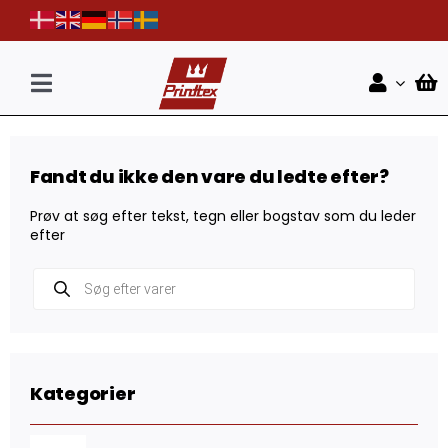
Skip
to
content
Toggle
Navigation
Forside
Fandt du ikke den vare du ledte efter?
Shop
Prøv at søg efter tekst, tegn eller bogstav som du leder
Nyheder
efter
Products
Kontakt
search
Kategorier