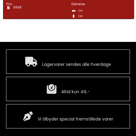
Pris
Størrelse
9999
CM
CM
Hurtig levering
Lagervarer sendes alle hverdage
Billig fragt
Altid kun 49,-
Special Vare
Vi tilbyder special fremstillede varer