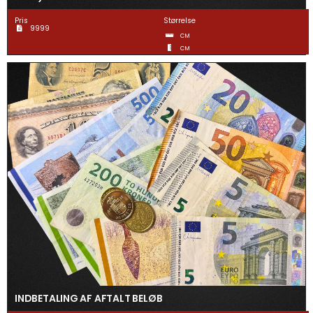
Gravering
Pris
Størrelse
9999
CM
Guldtræk
CM
Kvartermærker & Spyd
Medaljer
Mønter
Pins
Våbenskjold
INDBETALING AF AFTALT BELØB