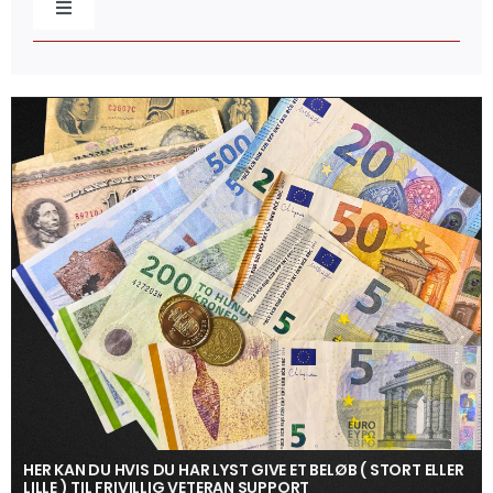
Toggle
Navigation
Baretmærker
Broderede mærker
Caps & Beklædning
Distinktioner / Epaulettes
Flag & Faner
Gaveæsker
HER KAN DU HVIS DU HAR LYST GIVE ET BELØB ( STORT ELLER
LILLE ) TIL FRIVILLIG VETERAN SUPPORT